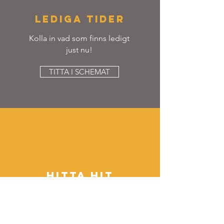
LEDIGA TIDER
Kolla in vad som finns ledigt
just nu!
TITTA I SCHEMAT
HITTA HIT
3 minuter från T-Hötorget
TITTA PÅ KARTAN