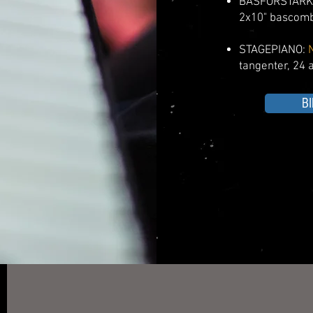
BASFÖRSTÄRK
2x10" basc
omb
STAGEPIANO:
tangenter, 24
B