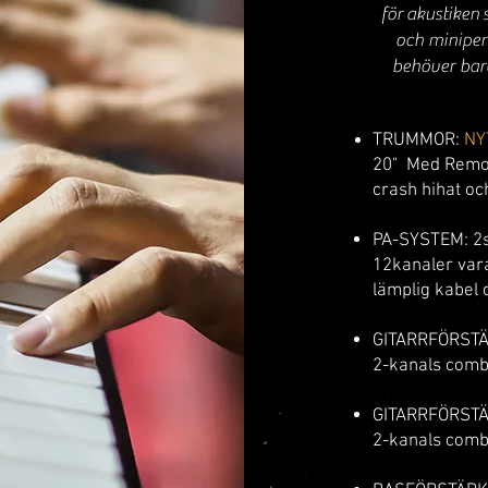
för
akustiken
s
och minipen
behöver bar
TRUMMOR:
NY
20" Med Remo 
crash hihat och
PA-SYSTEM:
2
12kanaler vara
lämplig kabel 
GITARRFÖRST
2
-kanals comb
GITARRFÖRST
2
-kanals comb