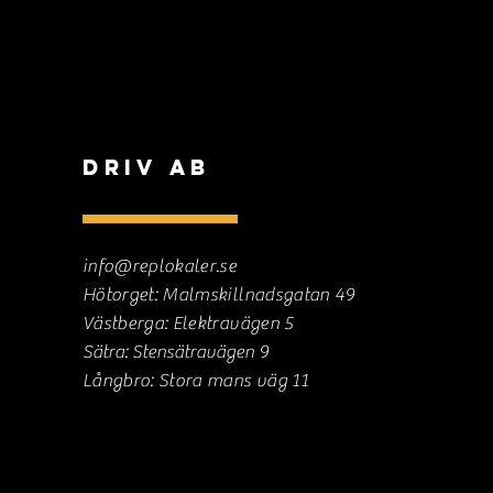
DrIV AB
info@replokaler.se
Hötorget: Malmskillnadsgatan 49
Västberga: Elektravägen 5
Sätra: S
tensätravägen 9
Långbro: Stora mans väg 11