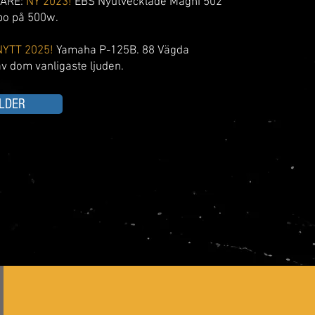
ARE:
NY 2023!
EBS Nyutvecklade Magni 502
o på 500w.
NYTT
2025!
Yamaha P-125B. 88 Vägda
 av dom
vanligaste ljuden.
ILDER