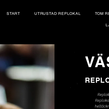
START
UTRUSTAD REPLOKAL
TOM R
L
VÄ
REPL
Replok
Reploka
heltäck