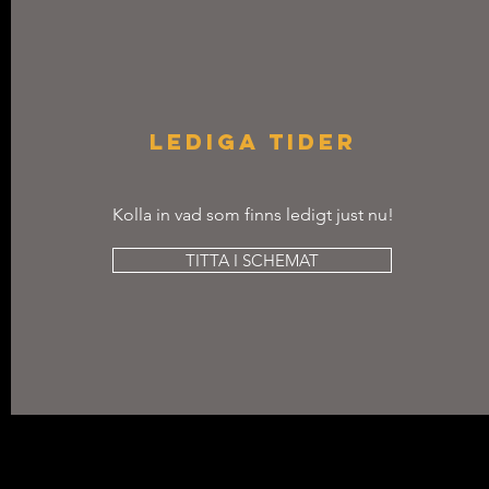
LEDIGA TIDER
Kolla in vad som finns ledigt just nu!
TITTA I SCHEMAT