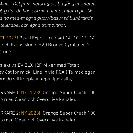
kull. . Det finns naturligtvis tillgång till toalett
try där du kan värma lite mat inför repet.
Ni
a ha med er egna gitarr/bas med tillhörande
telekabel och egna trumpinnar.
TT 2023!
Pearl Export trumset 14" 10" 12" 14"
och Evans skinn. B20 Bronze Cymbaler, 2
 ride.
st aktiva EV ZLX 12P Mixer med Totalt
v 6st för mick. Line in via RCA ( Ta med egen
om du vill koppla in egen ljudkälla)
ÄRKARE 1:
NY 2023
!
Orange Super Crush
100.
o med Clean och Overdrive kanaler.
ÄRKARE 2:
NY 2023!
Orange Super Crush
100.
o med Clean och Overdrive kanaler.